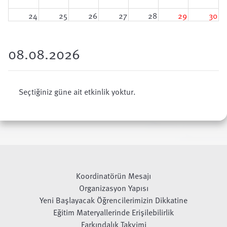
24
25
26
27
28
29
30
31
1
2
3
4
5
6
08.08.2026
Seçtiğiniz güne ait etkinlik yoktur.
Koordinatörün Mesajı
Organizasyon Yapısı
Yeni Başlayacak Öğrencilerimizin Dikkatine
Eğitim Materyallerinde Erişilebilirlik
Farkındalık Takvimi