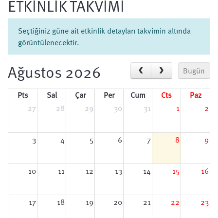
ETKİNLİK TAKVİMİ
Seçtiğiniz güne ait etkinlik detayları takvimin altında
görüntülenecektir.
Ağustos 2026
Bugün
Pts
Sal
Çar
Per
Cum
Cts
Paz
27
28
29
30
31
1
2
3
4
5
6
7
8
9
10
11
12
13
14
15
16
17
18
19
20
21
22
23